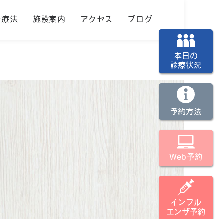
治療法
施設案内
アクセス
ブログ
本日の
診療状況
予約方法
Web予約
インフル
エンザ予約