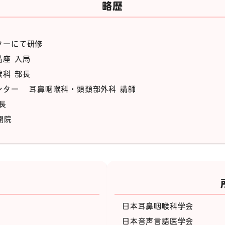
略歴
ターにて研修
座 入局
科 部長
ンター
耳鼻咽喉科・頭頚部外科 講師
長
開院
日本耳鼻咽喉科学会
日本音声言語医学会