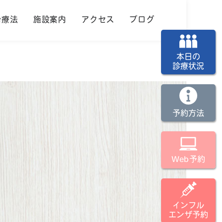
治療法
施設案内
アクセス
ブログ
本日の
診療状況
予約方法
Web予約
インフル
エンザ予約