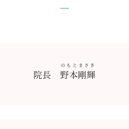
のもと
まさき
院長
野本
剛輝