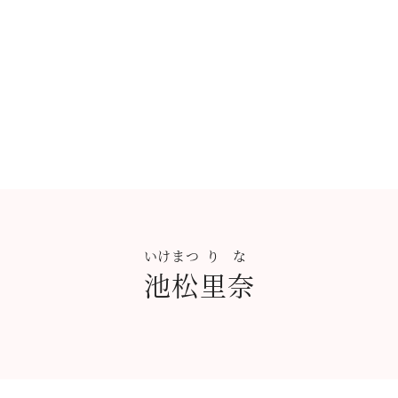
いけまつ
りな
池松
里奈