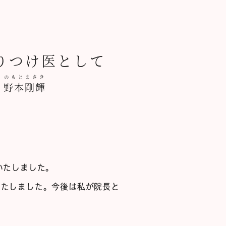
りつけ医として
のもと
まさき
長
野本
剛輝
いたしました。
いたしました。今後は私が院長と